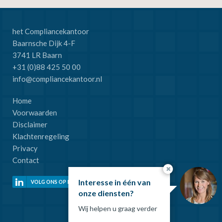
het Compliancekantoor
Baarnsche Dijk 4-F
3741 LR Baarn
+31 (0)88 425 50 00
info@compliancekantoor.nl
Home
Voorwaarden
Disclaimer
Klachtenregeling
Privacy
Contact
Interesse in één van
VOLG ONS OP LINKEDIN
onze diensten?
Wij helpen u graag verder