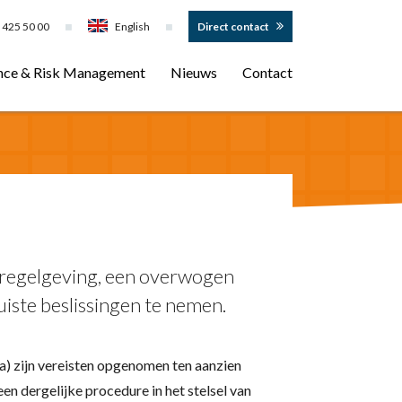
 425 50 00
English
Direct contact
nce & Risk Management
Nieuws
Contact
 regelgeving, een overwogen
uiste beslissingen te nemen.
ta) zijn vereisten opgenomen ten aanzien
en dergelijke procedure in het stelsel van