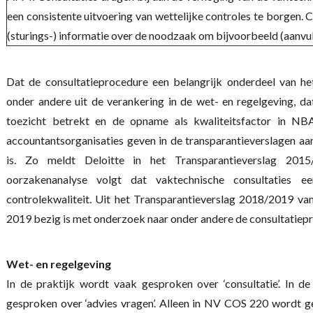
een consistente uitvoering van wettelijke controles te borgen. 
(sturings-) informatie over de noodzaak om bijvoorbeeld (aanvu
Dat de consultatieprocedure een belangrijk onderdeel van het 
onder andere uit de verankering in de wet- en regelgeving, d
toezicht betrekt en de opname als kwaliteitsfactor in 
accountantsorganisaties geven in de transparantieverslagen aa
is. Zo meldt Deloitte in het Transparantieverslag 2015
oorzakenanalyse volgt dat vaktechnische consultaties e
controlekwaliteit. Uit het Transparantieverslag 2018/2019 va
2019 bezig is met onderzoek naar onder andere de consultatiep
Wet- en regelgeving
In de praktijk wordt vaak gesproken over ‘consultatie’. In d
gesproken over ‘advies vragen’. Alleen in NV COS 220 wordt ges