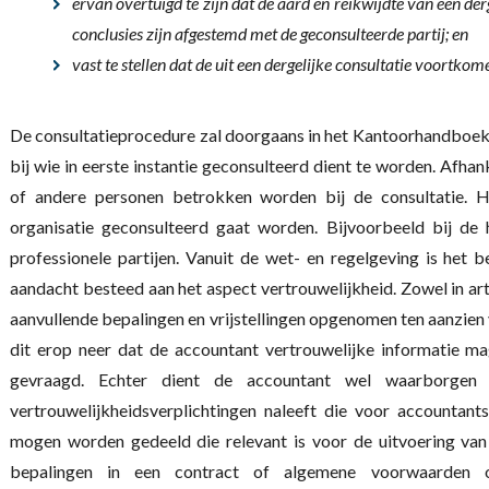
ervan overtuigd te zijn dat de aard en reikwijdte van een de
conclusies zijn afgestemd met de geconsulteerde partij; en
vast te stellen dat de uit een dergelijke consultatie voortko
De consultatieprocedure zal doorgaans in het Kantoorhandboek
bij wie in eerste instantie geconsulteerd dient te worden. Afha
of andere personen betrokken worden bij de consultatie. H
organisatie geconsulteerd gaat worden. Bijvoorbeeld bij d
professionele partijen. Vanuit de wet- en regelgeving is het b
aandacht besteed aan het aspect vertrouwelijkheid. Zowel in art
aanvullende bepalingen en vrijstellingen opgenomen ten aanzien
dit erop neer dat de accountant vertrouwelijke informatie 
gevraagd. Echter dient de accountant wel waarborgen
vertrouwelijkheidsverplichtingen naleeft die voor accountants
mogen worden gedeeld die relevant is voor de uitvoering van
bepalingen in een contract of algemene voorwaarden 