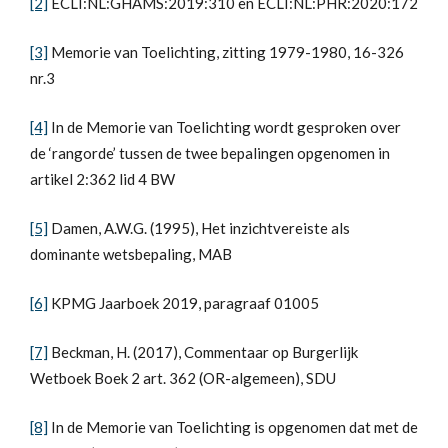
[2]
ECLI:NL:GHAMS:2019:310 en ECLI:NL:PHR:2020:172
[3]
Memorie van Toelichting, zitting 1979-1980, 16-326
nr.3
[4]
In de Memorie van Toelichting wordt gesproken over
de ‘rangorde’ tussen de twee bepalingen opgenomen in
artikel 2:362 lid 4 BW
[5]
Damen, A.W.G. (1995), Het inzichtvereiste als
dominante wetsbepaling, MAB
[6]
KPMG Jaarboek 2019, paragraaf 01005
[7]
Beckman, H. (2017), Commentaar op Burgerlijk
Wetboek Boek 2 art. 362 (OR-algemeen), SDU
[8]
In de Memorie van Toelichting is opgenomen dat met de