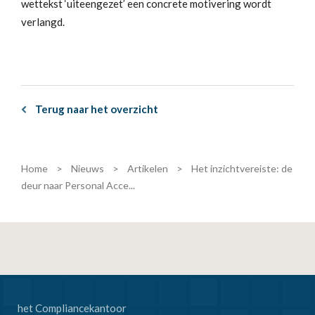
wettekst ‘uiteengezet’ een concrete motivering wordt
verlangd.
Terug naar het overzicht
Home
>
Nieuws
>
Artikelen
>
Het inzichtvereiste: de
deur naar Personal Acce...
het Compliancekantoor