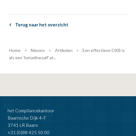
Terug naar het overzicht
Home
>
Nieuws
>
Artikelen
>
Een effectieve OKB is
als een 'betadinezalf' pl...
het Compliancekantoor
Baarnsche Dijk 4-F
3741 LR Baarn
+31 (0)88 425 50 00